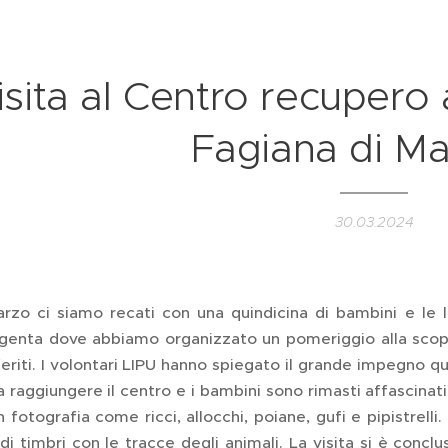
isita al Centro recupero a
Fagiana di M
30.03.2024
zo ci siamo recati con una quindicina di bambini e le lo
genta dove abbiamo organizzato un pomeriggio alla scoper
feriti. I volontari LIPU hanno spiegato il grande impegno quo
 raggiungere il centro e i bambini sono rimasti affascinat
 fotografia come ricci, allocchi, poiane, gufi e pipistrelli
di timbri con le tracce degli animali. La visita si è conc